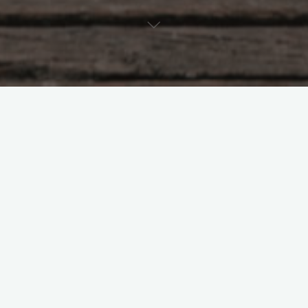
Horaires
14h – 15h
15h – 16 h30
Mercredi 01
Fermé – jour de
Janvier
l’an
Lundi 06 Janvier
Réunion
Atelier Ecriture
Mercredi 08
Permanence
Atelier théâtre
Janvier
Lundi 13 Janvier
Réunion
Atelier théâtre
Mercredi 15
Permanence
Anglais