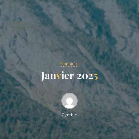
Planning
J
a
n
v
i
e
r
2
0
2
5
Cynthia