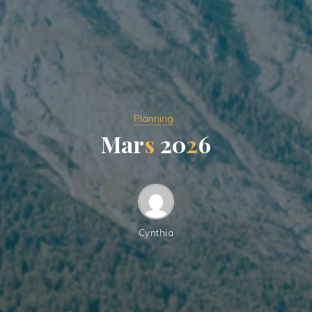
Planning
M
a
r
s
2
0
2
6
Cynthia