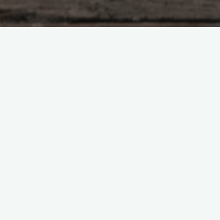
Horaires
14h – 15h
15h – 16 h30
Lundi 2 Mars
Réunion
Écriture
Mercredi 4 Mars
Permanence
Anglais
Lundi 9 Mars
Réunion
Jeux de société
Mercredi 11
Permanence
Café philo
Mars
Lundi 16 Mars
Réunion
Café voyage
Mercredi 18
Permanence
Randonné
Mars